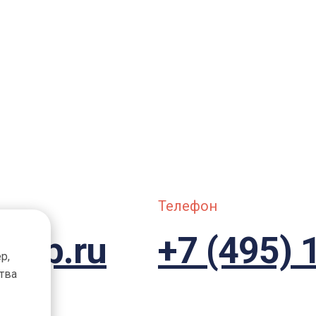
Телефон
roup.ru
+7 (495) 
р,
тва