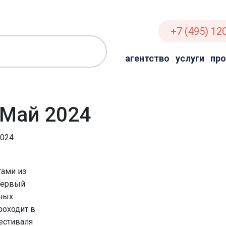
+7 (495) 12
агентство
услуги
пр
: Май 2024
2024
гами из
Первый
ных
роходит в
естиваля