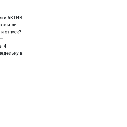
ники АКТИВ
товы ли
 и отпуск?
 —
, 4
 недельку в