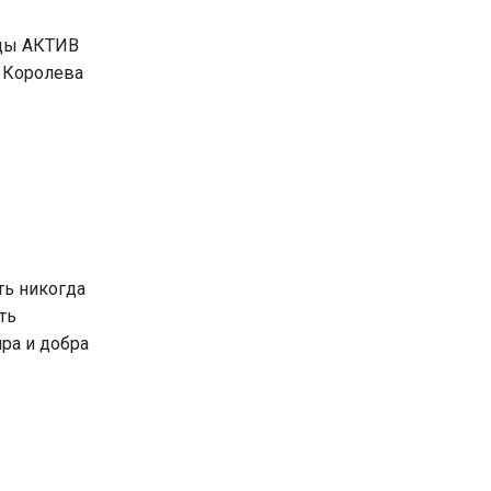
нды АКТИВ
 Королева
ть никогда
ть
ра и добра