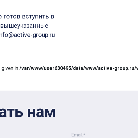
о готов вступить в
 вышеуказанные
nfo@active-group.ru
g given in
/var/www/user630495/data/www/active-group.ru/w
ать нам
Email:*