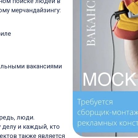
ном поиске людей в
ому мерчандайзингу:
биле
уальными вакансиями
редь, люди.
 делу и каждый, кто
оектов также является