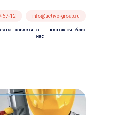
0-67-12
info@active-group.ru
оекты
новости
о
контакты
блог
нас