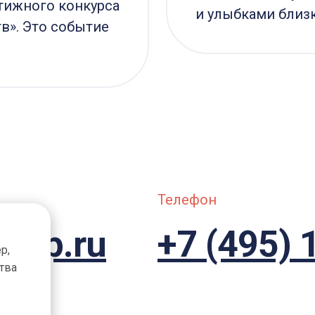
тижного конкурса
и улыбками близк
в». Это событие
Телефон
roup.ru
+7 (495) 
р,
тва