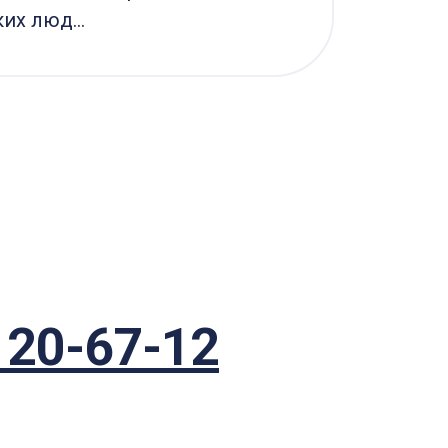
их люд...
пред
Цели.
120-67-12