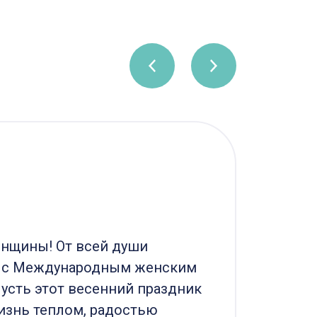
Фе
22.07
нщины! От всей души
АКТИ
с с Международным женским
Марк
Пусть этот весенний праздник
обще
изнь теплом, радостью
прои