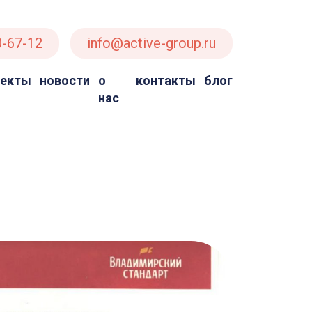
0-67-12
info@active-group.ru
оекты
новости
о
контакты
блог
нас