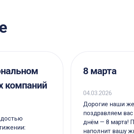
е
ональном
8 марта
х компаний
04.03.2026
Дорогие наши же
поздравляем ва
рдостью
днём — 8 марта! 
тижении:
наполнит вашу ж