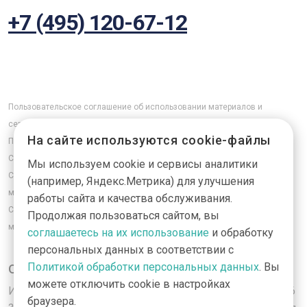
+7 (495) 120-67-12
Пользовательское соглашение об использовании материалов и
сервисов интернет-сайта
На сайте используются cookie-файлы
Положение об обработке персональных данных
Согласие на обработку персональных данных в формах обратной связи
Мы используем cookie и сервисы аналитики
Согласие на обработку персональных данных, собираемых
(например, Яндекс.Метрика) для улучшения
метрическими программами
работы сайта и качества обслуживания.
Согласие на получение рассылки рекламно-информационных
Продолжая пользоваться сайтом, вы
материалов
соглашаетесь на их использование
и обработку
персональных данных в соответствии с
Политикой обработки персональных данных
. Вы
ООО «Эктив Диджитал»
можете отключить cookie в настройках
ИНН 9725032045 КПП 623401001 ОГРН 1207700139866
браузера.