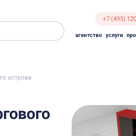
+7 (495) 12
агентство
услуги
пр
го острова
ргового