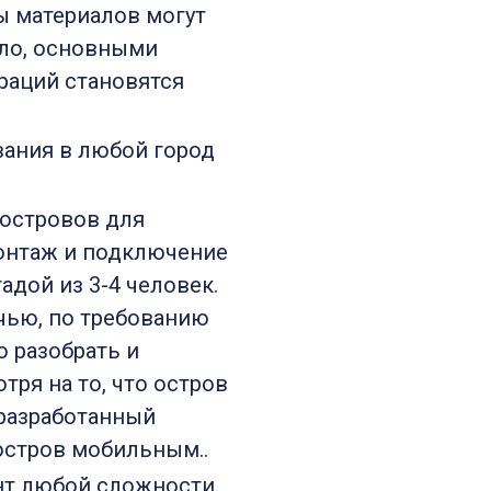
ы материалов могут
ило, основными
раций становятся
вания в любой город
островов для
Монтаж и подключение
адой из 3-4 человек.
очью, по требованию
 разобрать и
тря на то, что остров
 разработанный
остров мобильным..
нт любой сложности.