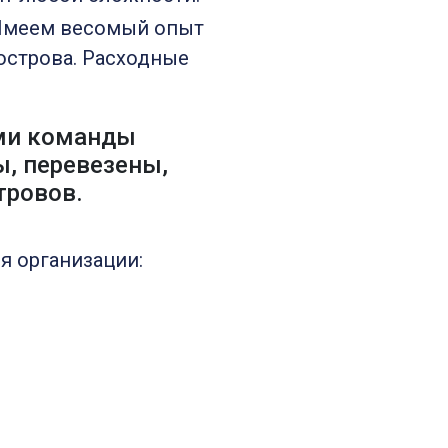
 Имеем весомый опыт
острова. Расходные
ами команды
, перевезены,
тровов.
я организации: