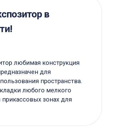
кспозитор в
Мо
ти!
10.03
Крис
лайт
итор любимая конструкция
кото
предназначен для
зави
пользования пространства.
вста
кладки любого мелкого
в прикассовых зонах для