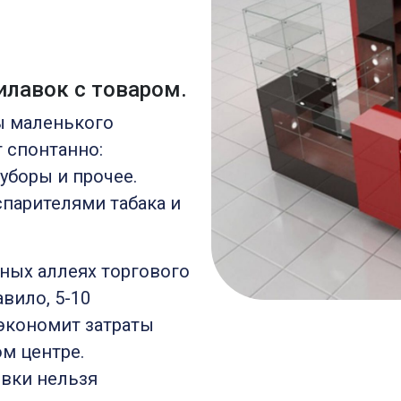
илавок с товаром.
ы маленького
 спонтанно:
уборы и прочее.
парителями табака и
ных аллеях торгового
вило, 5-10
экономит затраты
ом центре.
овки нельзя