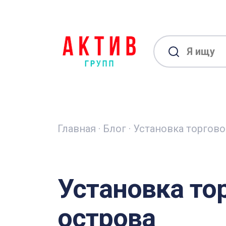
Главная
·
Блог
·
Установка торгово
Установка то
острова