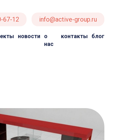
0-67-12
info@active-group.ru
оекты
новости
о
контакты
блог
нас