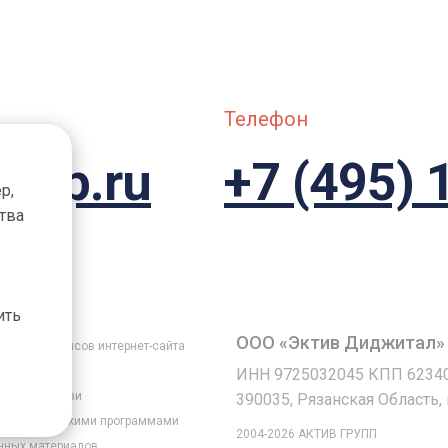
Телефон
roup.ru
+7 (495) 
р,
тва
ить
ООО «Эктив Диджитал»
лов и сервисов интернет-сайта
ИНН 9725032045 КПП 6234
братной связи
390035, Рязанская Область, г.
мых метрическими программами
2004-2026 АКТИВ ГРУПП
нных материалов