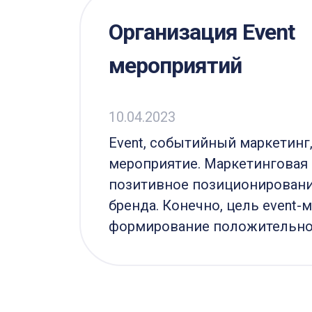
Организация Event
мероприятий
ль,
10.04.2023
ду
Event, событийный маркетинг
. В
мероприятие. Маркетинговая 
торон
позитивное позиционировани
бренда. Конечно, цель event-
формирование положительног