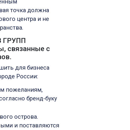
венным
вая точка должна
ового центра и не
ранства.
В ГРУПП
ы, связанные с
вов.
шить для бизнеса
ороде России:
им пожеланиям,
согласно бренд-буку
вого острова.
ными и поставляются