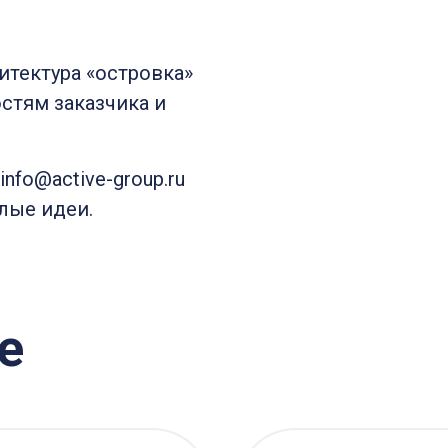
итектура «островка»
стям заказчика и
info@active-group.ru
лые идеи.
е